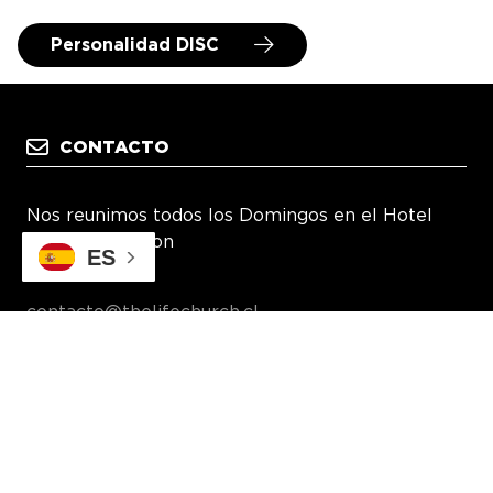
Personalidad DISC
CONTACTO
Nos reunimos todos los Domingos en el Hotel
The Ritz-Carlton
ES
Las Condes
contacto@thelifechurch.cl
SÍGUENOS